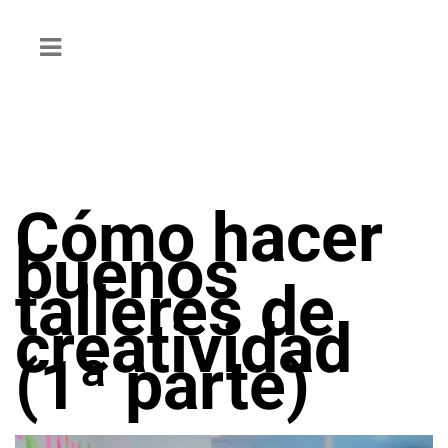
Cómo hacer
buenos
talleres de
creatividad
(1ª parte)