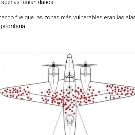
n apenas tenían daños.
 mando fue que las zonas más vulnerables eran las alas 
rioritaria.