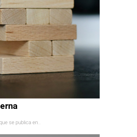
terna
que se publica en...