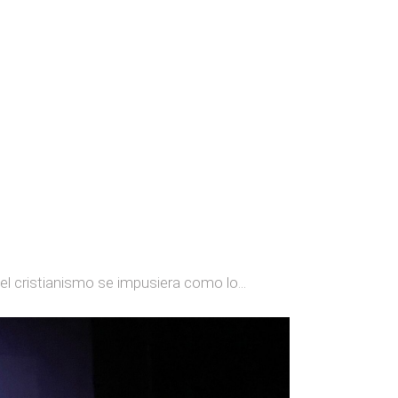
l cristianismo se impusiera como lo...