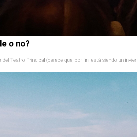
le o no?
 del Teatro Principal (parece que, por fin, está siendo un invi